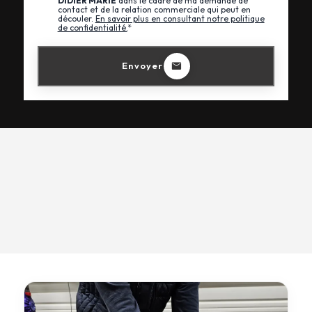
DIDIER MARIE
dans le cadre de ma demande de
contact et de la relation commerciale qui peut en
découler.
En savoir plus en consultant notre politique
de confidentialité.
*
Envoyer
TV, Vidéo, Son Home cinéma
Electroménager
Alarme & vidéo
Art de la table
SAV