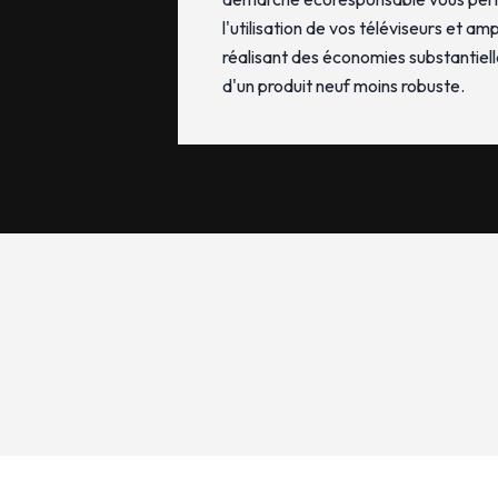
l'utilisation de vos téléviseurs et am
réalisant des économies substantiell
d'un produit neuf moins robuste.
TV, Vidéo, Son Home cinéma
Art de la table