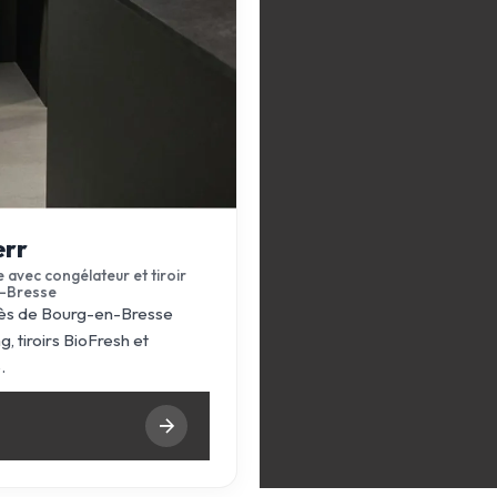
err
 avec congélateur et tiroir
n-Bresse
près de Bourg-en-Bresse
, tiroirs BioFresh et
.