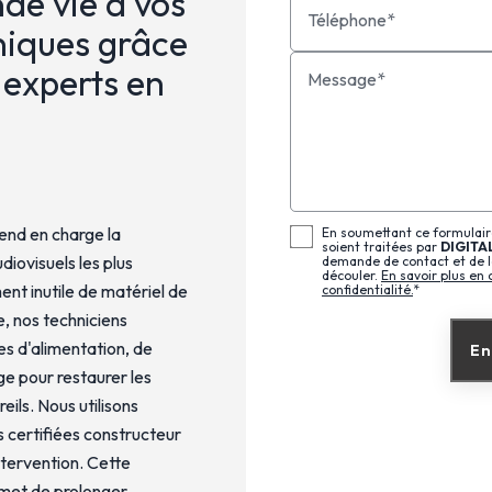
de vie à vos
Téléphone*
niques grâce
 experts en
Message*
end en charge la
En soumettant ce formulaire
soient traitées par
DIGITA
ovisuels les plus
demande de contact et de l
découler.
En savoir plus en 
nt inutile de matériel de
confidentialité.
*
e, nos techniciens
s d'alimentation, de
En
e pour restaurer les
ils. Nous utilisons
 certifiées constructeur
intervention. Cette
met de prolonger