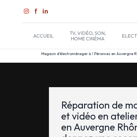
Panneau de gestion des cookies
TV, VIDÉO, SON,
ACCUEIL
ELEC
HOME CINÉMA
Magasin d'électroménager à / Péronnas en Auvergne Rhô
Réparation de ma
et vidéo en ateli
en Auvergne Rhôn