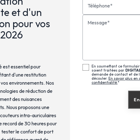
lation
Téléphone*
te et d'un
ion pour vos
Message*
 2026
é est essentiel pour
En soumettant ce formulaire
soient traitées par
DIGITA
itant d'une restitution
demande de contact et de l
découler.
En savoir plus en 
s vos environnements. Nos
confidentialité.
*
hnologies de réduction de
cement des nuisances
En
ets. Nous proposons une
couteurs intra-auriculaires
 record de 30 heures pour
z tester le confort de port
s de référence avant de