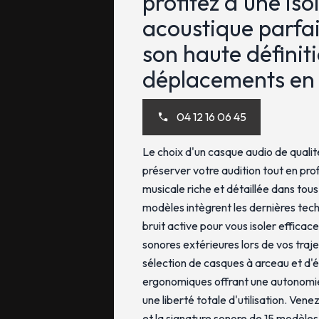
profitez d'une iso
acoustique parfai
son haute définit
déplacements en
04 12 16 06 45
Le choix d'un casque audio de qualit
préserver votre audition tout en prof
musicale riche et détaillée dans tou
modèles intègrent les dernières tec
bruit active pour vous isoler effica
sonores extérieures lors de vos traj
sélection de casques à arceau et d'é
ergonomiques offrant une autonomie
une liberté totale d'utilisation. Vene
et la signature sonore de 15 modèle