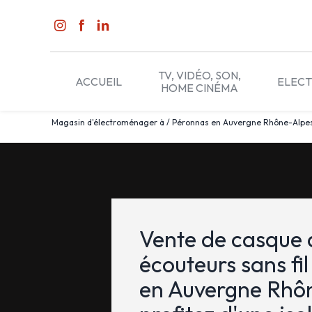
Panneau de gestion des cookies
TV, VIDÉO, SON,
ACCUEIL
ELEC
HOME CINÉMA
Magasin d'électroménager à / Péronnas en Auvergne Rhône-Alpes 01
Vente de casque 
écouteurs sans fi
en Auvergne Rhôn