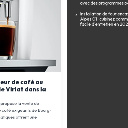
avec des programmes p
Installation de four enc
Alpes 01 : cuisinez comm
facile d'entretien en 20
eur de café au
e Viriat dans la
 propose la vente de
 café exigeants de Bourg-
matiques offrent une